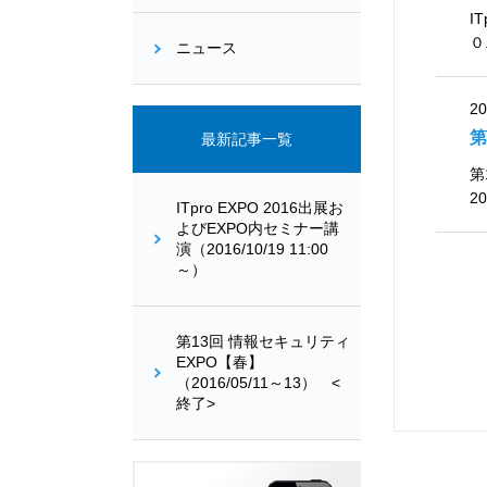
I
０.
ニュース
20
第
最新記事一覧
第
2
ITpro EXPO 2016出展お
よびEXPO内セミナー講
演（2016/10/19 11:00
～）
第13回 情報セキュリティ
EXPO【春】
（2016/05/11～13） <
終了>